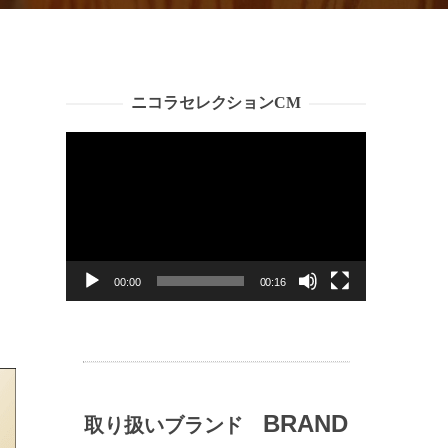
ニコラセレクションCM
動
画
プ
レ
ー
ヤ
ー
00:00
00:16
BRAND
取り扱いブランド