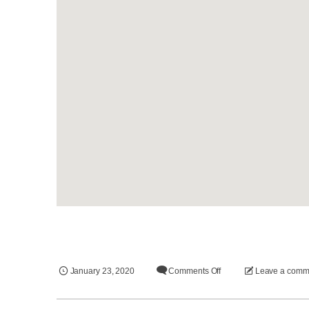
January
23
,
2020
Comments Off
Leave a comm