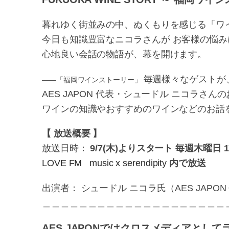
暮れゆく街並みの中、ぬくもりを感じる「ワ
今日も知識豊富なニコラさんが
お客様の悩み
心地良い会話の物語が、幕を開けます。
毎週様々なゲストが
——「福岡ワインストーリー」
AES JAPON 代表・シュードル ニコラさん
ワインの知識やおすすめのワインなどのお話
【 放送概要 】
放送日時：
9/7(木)よりスタート
毎週木曜日 1
LOVE FM
music x serendipity
内で放送
出演者： シュードル ニコラ氏（AES JAPON
＿＿＿＿＿＿＿＿＿＿＿＿＿＿＿＿＿＿＿＿
AES JAPONではクロスメディアとし