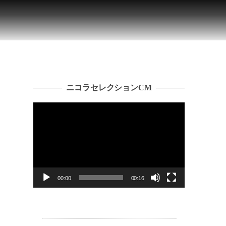
ニコラセレクションCM
動
画
プ
レ
ー
ヤ
ー
00:00
00:16