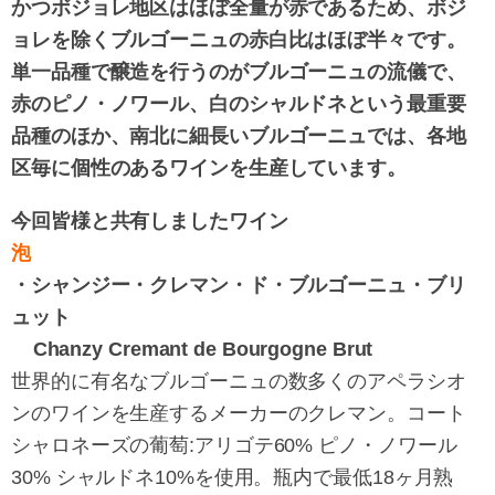
かつボジョレ地区はほぼ全量が赤であるため、ボジ
ョレを除くブルゴーニュの赤白比はほぼ半々です。
単一品種で醸造を行うのがブルゴーニュの流儀で、
赤のピノ・ノワール、白のシャルドネという最重要
品種のほか、南北に細長いブルゴーニュでは、各地
区毎に個性のあるワインを生産しています。
今回皆様と共有しましたワイン
泡
・シャンジー・クレマン・ド・ブルゴーニュ・ブリ
ュット
Chanzy Cremant de Bourgogne Brut
世界的に有名なブルゴーニュの数多くのアペラシオ
ンのワインを生産するメーカーのクレマン。コート
シャロネーズの葡萄:アリゴテ60% ピノ・ノワール
30% シャルドネ10%を使用。瓶内で最低18ヶ月熟