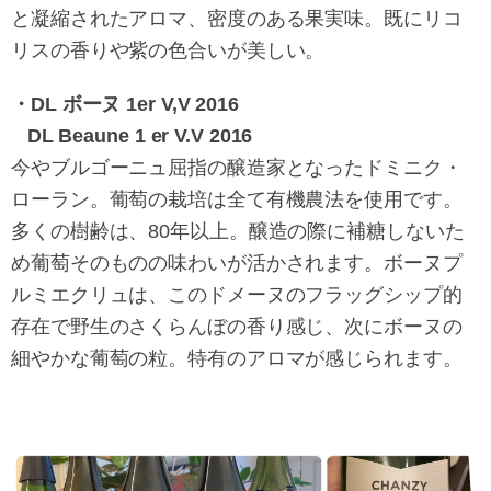
と凝縮されたアロマ、密度のある果実味。既にリコ
リスの香りや紫の色合いが美しい。
・DL ボーヌ 1er V,V 2016
DL Beaune 1 er V.V 2016
今やブルゴーニュ屈指の醸造家となったドミニク・
ローラン。葡萄の栽培は全て有機農法を使用です。
多くの樹齢は、80年以上。醸造の際に補糖しないた
め葡萄そのものの味わいが活かされます。ボーヌプ
ルミエクリュは、このドメーヌのフラッグシップ的
存在で野生のさくらんぼの香り感じ、次にボーヌの
細やかな葡萄の粒。特有のアロマが感じられます。