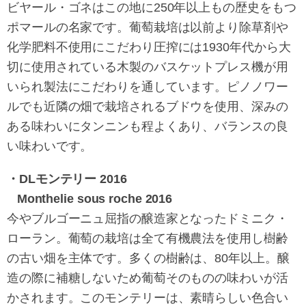
ビヤール・ゴネはこの地に250年以上もの歴史をもつ
ポマールの名家です。葡萄栽培は以前より除草剤や
化学肥料不使用にこだわり圧搾には1930年代から大
切に使用されている木製のバスケットプレス機が用
いられ製法にこだわりを通しています。ピノノワー
ルでも近隣の畑で栽培されるブドウを使用、深みの
ある味わいにタンニンも程よくあり、バランスの良
い味わいです。
・DLモンテリー 2016
Monthelie sous roche 2016
今やブルゴーニュ屈指の醸造家となったドミニク・
ローラン。葡萄の栽培は全て有機農法を使用し樹齢
の古い畑を主体です。多くの樹齢は、80年以上。醸
造の際に補糖しないため葡萄そのものの味わいが活
かされます。このモンテリーは、素晴らしい色合い