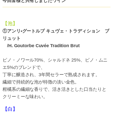
今回皆様と共有しましたワイン
【泡】
①アンリ•グートルブ キュヴェ・トラディション ブ
リュット
/H. Goutorbe Cuvée Tradition Brut
ピノ・ノワール70%、シャルドネ 25%、ピノ・ムニ
エ5%のブレンドで、
丁寧に醸造され、3年間セラーで熟成されます。
繊細で持続的な泡が特徴の淡い金色。
柑橘系の繊細な香りで、活き活きとした口当たりと
クリーミーな味わい。
【白】