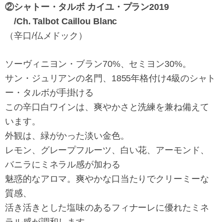
②シャトー・タルボ カイユ・プラン2019
/Ch. Talbot Caillou Blanc
（辛口/仏メドック）
ソーヴィニヨン・ブラン70%、セミヨン30%。
サン・ジュリアンの名門、1855年格付け4級のシャト
ー・タルボが手掛ける
この辛口白ワインは、爽やかさと洗練を兼ね備えて
います。
外観は、緑がかった淡い金色。
レモン、グレープフルーツ、白い花、アーモンド、
バニラにミネラル感が加わる
魅惑的なアロマ。爽やかな口当たりでクリーミーな
質感、
活き活きとした塩味のあるフィナーレに優れたミネ
ラル感が調和します。