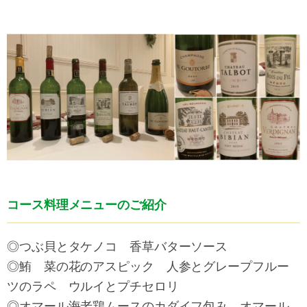
コース料理メニューのご紹介
◎つぶ貝とタケノコ 香草バターソース
◎鮪 菜の花のアスピック 人参とグレープフルー
ツのラペ ウルイとプチセロリ
◎オマール海老鶏ムースのカダイフ包み オマール