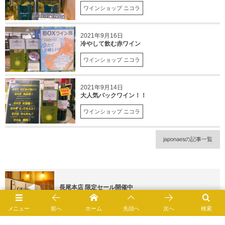
ワインショップ ニコラ
2021年9月16日
冷やして飲む赤ワイン
ワインショップ ニコラ
2021年9月14日
大人気パックワイン！！
ワインショップ ニコラ
japonaesの記事一覧
長尾本店 限定セール開催中
メニュー
前へ
ホーム
先頭へ
次へ
検索
【完売御礼】ボルディエバター限定販売 ＠WSN福岡三越