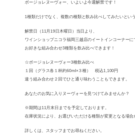
ボージョレヌーヴォー、いよいよ今週解禁です！
1種類だけでなく、複数の種類と飲み比べしてみたいとい
解禁日（11月19日木曜日）当日より、
ワインショップニコラ福岡三越店のイートインコーナーに
お好きな組み合わせ3種類を飲み比べできます！
☆ボージョレヌーヴォー3種飲み比べ
１回（グラス各１杯約60ml×３種） 税込1,100円
違う組み合わせ２回でひと通り味わうこともできます。
あなたのお気に入りヌーヴォーを見つけてみませんか？
※期間は11月末日までを予定しております。
在庫状況により、お選びいただける種類が変更となる場合
詳しくは、スタッフまでお尋ねください。