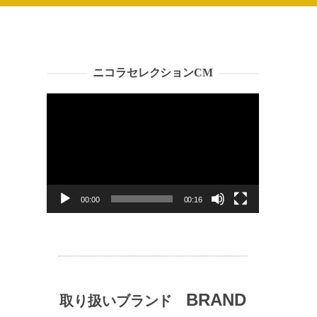
ニコラセレクションCM
動
画
プ
レ
ー
ヤ
ー
00:00
00:16
BRAND
取り扱いブランド