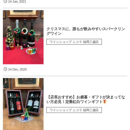
14
Jan
,
2021
クリスマスに、誰もが飲みやすいスパークリン
グワイン
ワインショップ ニコラ 福岡三越店
14
Dec
,
2020
【店長おすすめ】お歳暮・ギフトが決まってな
い方必見！定番紅白ワインギフト
ワインショップ ニコラ 福岡三越店